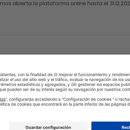
os abierta la plataforma online hasta el 31.12.202
¡Accede ahora!
Un evento organizado por:
Información general
Contacto
Mapa w