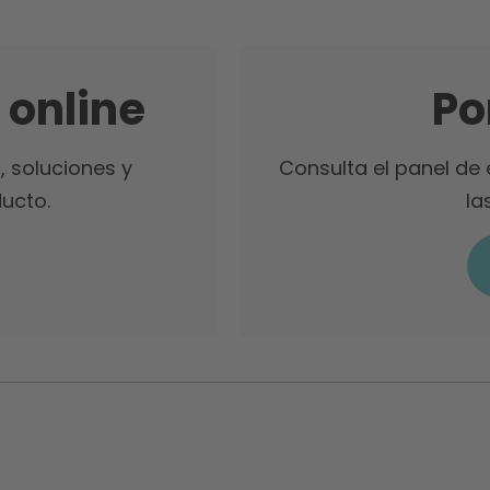
 online
Po
, soluciones y
Consulta el panel de
ucto.
la
¡
El Foro continúa!