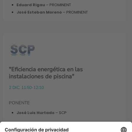
Eduard Rigau
– PROMINENT
José Esteban Moreno
– PROMINENT
"Eficiencia energética en las
instalaciones de piscina"
2 DIC. 11:50-12:10
PONENTE
José Luis Hurtado
– SCP